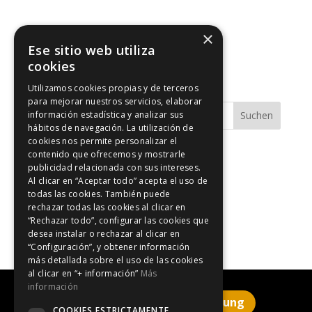
×
Ese sitio web utiliza
cookies
Utilizamos cookies propias y de terceros
para mejorar nuestros servicios, elaborar
información estadística y analizar sus
Suchen
hábitos de navegación. La utilización de
cookies nos permite personalizar el
contenido que ofrecemos y mostrarle
Blog-a
publicidad relacionada con sus intereses.
Formel 1
Al clicar en “Aceptar todo” acepta el uso de
todas las cookies. También puede
Osterferien
rechazar todas las cookies al clicar en
Veranstaltungen in Katalonien
“Rechazar todo”, configurar las cookies que
desea instalar o rechazar al clicar en
“Configuración”, y obtener información
más detallada sobre el uso de las cookies
al clicar en “+ información”
Más
información
Klicken Sie hier für die Buchung
COOKIES ESTRICTAMENTE