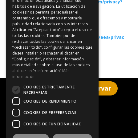
información estadística y analizar sus
Google +:
https://policies.google.com/privacy?
hábitos de navegación. La utilización de
hl=es
cookies nos permite personalizar el
contenido que ofrecemos y mostrarle
publicidad relacionada con sus intereses.
TikTox:
Al clicar en “Aceptar todo” acepta el uso de
todas las cookies. También puede
https://www.tiktok.com/legal/page/eea/privac
rechazar todas las cookies al clicar en
y-policy/en
“Rechazar todo”, configurar las cookies que
desea instalar o rechazar al clicar en
“Configuración”, y obtener información
más detallada sobre el uso de las cookies
al clicar en “+ información”
Más
información
Haz clic aquí para reservar
COOKIES ESTRICTAMENTE
NECESARIAS
COOKIES DE RENDIMIENTO
Aviso legal
COOKIES DE PREFERENCIAS
COOKIES DE FUNCIONALIDAD
Política de privacidad