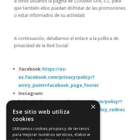
a otros usuarios la página de LUXMAR SPA, S.L. para
que también ellos puedan disfrutar de las promociones
o estar informados de su actividad.
A continuación, detallamos el enlace a la política de
privacidad de la Red Social:
Facebook
:
https://es-
es.facebook.com/privacy/policy/?
entry_point=facebook_page_footer
Instagram:
https://privacycenter.instagram.com/policy/?
×
entry_point=ig_help_center_data_policy_redirec
Ese sitio web utiliza
t
cookies
Utilizamos cookies propias y de terceros
para mejorar nuestros servicios, elaborar