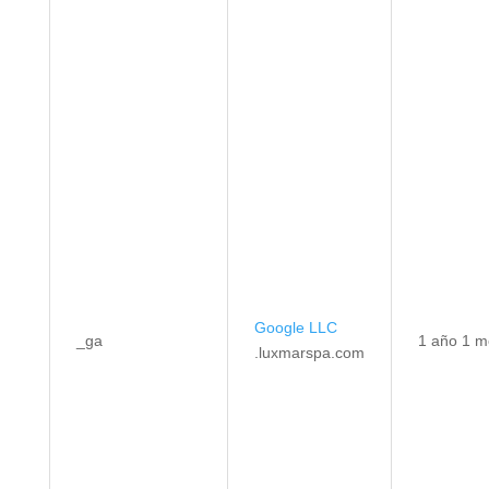
Google LLC
_ga
1 año 1 m
.luxmarspa.com