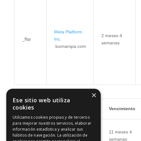
Meta Platform
2 meses 4
_fbp
Inc.
semanas
.luxmarspa.com
Cookies de funcionalidad
×
Ese sitio web utiliza
Proveedor /
cookies
Nombre
Vencimiento
Dominio
Utilizamos cookies propias y de terceros
para mejorar nuestros servicios, elaborar
WP SYNTEX
información estadística y analizar sus
11 meses 4
hábitos de navegación. La utilización de
pll_language
S.? r.l.
semanas