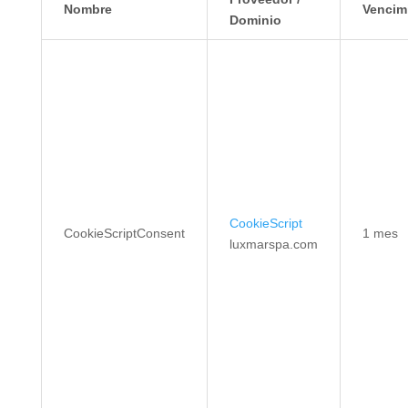
Nombre
Vencim
Dominio
CookieScript
CookieScriptConsent
1 mes
luxmarspa.com