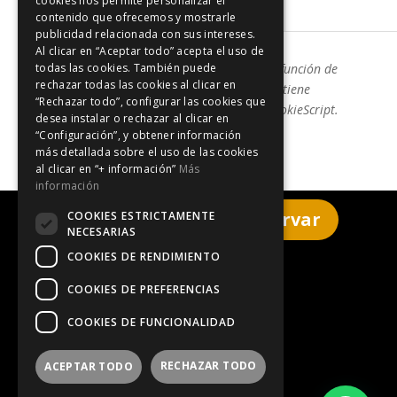
cookies nos permite personalizar el
luxmarspa.com
contenido que ofrecemos y mostrarle
publicidad relacionada con sus intereses.
Al clicar en “Aceptar todo” acepta el uso de
La clasificación de cookies puede variar en función de
todas las cookies. También puede
rechazar todas las cookies al clicar en
futuras actualizaciones. Este listado se mantiene
“Rechazar todo”, configurar las cookies que
actualizado automáticamente mediante CookieScript.
desea instalar o rechazar al clicar en
“Configuración”, y obtener información
más detallada sobre el uso de las cookies
al clicar en “+ información”
Más
información
Haz clic aquí para reservar
COOKIES ESTRICTAMENTE
NECESARIAS
COOKIES DE RENDIMIENTO
Aviso legal
COOKIES DE PREFERENCIAS
COOKIES DE FUNCIONALIDAD
Política de privacidad
RECHAZAR TODO
ACEPTAR TODO
Política de cookies