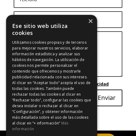
×
Ese sitio web utiliza
cookies
Utilizamos cookies propias y de terceros
para mejorar nuestros servicios, elaborar
información estadística y analizar sus
hábitos de navegación. La utilización de
cookies nos permite personalizar el
contenido que ofrecemos y mostrarle
publicidad relacionada con sus intereses.
Al clicar en “Aceptar todo” acepta el uso de
He leído y acepto
la política de privacidad
todas las cookies. También puede
=
rechazar todas las cookies al clicar en
13 + 5
Enviar
“Rechazar todo”, configurar las cookies que
desea instalar o rechazar al clicar en
“Configuración”, y obtener información
más detallada sobre el uso de las cookies
al clicar en “+ información”
Más
información