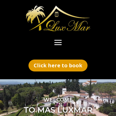
Click here to book
Video
Player
WELCOME
TO MAS LUXMAR