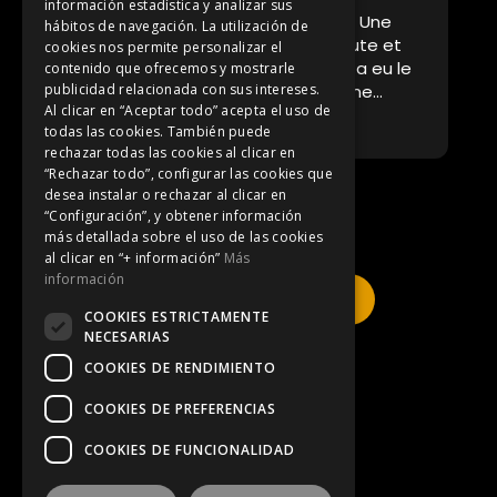
información estadística y analizar sus
Une villa dans un cadre incroyable. Une
T
hábitos de navegación. La utilización de
is
propriétaire au top qui est à l’écoute et
f
cookies nos permite personalizar el
disponible en cas de question. On a eu le
b
contenido que ofrecemos y mostrarle
droit à une visite du domaine et une
t
publicidad relacionada con sus intereses.
Al clicar en “Aceptar todo” acepta el uso de
explication de son projet qui est superbe
n
Leer más
L
todas las cookies. También puede
on a hâte d’y revenir. Nous étions un
rechazar todas las cookies al clicar en
groupe de copine et on a passé un week-
“Rechazar todo”, configurar las cookies que
end féerique. Tout est à proximité à Max
desea instalar o rechazar al clicar en
20 minutes de voiture on est à Lloret Le
“Configuración”, y obtener información
cadre est juste splendide on en a pris
más detallada sobre el uso de las cookies
plein les yeux. En rentrant on a décrit la
al clicar en “+ información”
Más
maison, montrer les photos à nos
información
Click here to book
compagnons, ils avaient juste une envie
COOKIES ESTRICTAMENTE
de prendre la voiture et d’y aller. On y
NECESARIAS
reviendra à coup sûr !! 🥰
COOKIES DE RENDIMIENTO
Legal Notice
COOKIES DE PREFERENCIAS
COOKIES DE FUNCIONALIDAD
Privacy Policy