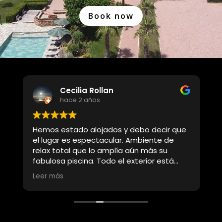
Book now
Cecilia Rollan
hace 2 años
ul
Hemos estado alojados y debo decir que
L
el lugar es espectacular. Ambiente de
relax total que lo amplía aún más su
b
fabulosa piscina. Todo el exterior está
i
divinamente ambientado con flores y
Leer más
árboles que si eres amante de la
naturaleza sabrás apreciar. Quedamos
encantados de la elección que hicimos
e
para relajarnos unos días. Totalmente