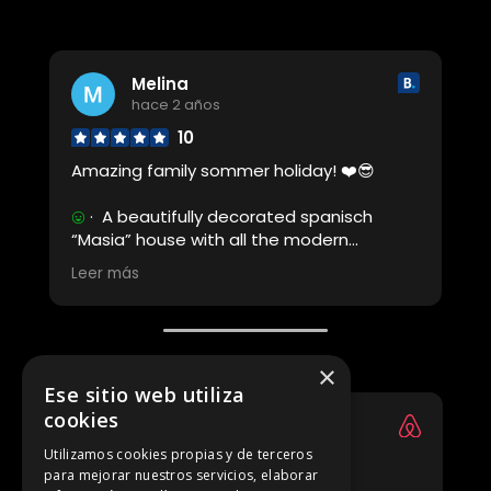
recomendable.
Melina
hace 2 años
n
10
Amazing family sommer holiday! ❤️😎
· A beautifully decorated spanisch
“Masia” house with all the modern
comfort. The garden, the pool and the grill
Leer más
area were fantastic too. And the location
was easy to access with the car and
close by car to a variety of beaches,
restaurant areas and medieval cities.
×
Amazing sommer holidays!!!
Ese sitio web utiliza
· Everything was perfect. And Patricia
cookies
(the manager) was very friendly and
Julie
helped us with any question we had. 👍🏻👍🏻
hace 2 años
Utilizamos cookies propias y de terceros
👍🏻
para mejorar nuestros servicios, elaborar