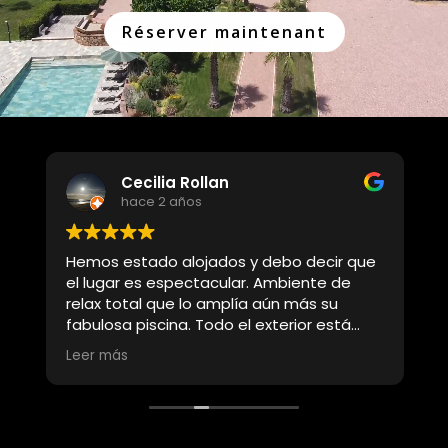
Réserver maintenant
Cecilia Rollan
hace 2 años
ul
Hemos estado alojados y debo decir que
L
el lugar es espectacular. Ambiente de
relax total que lo amplía aún más su
b
fabulosa piscina. Todo el exterior está
i
divinamente ambientado con flores y
Leer más
árboles que si eres amante de la
naturaleza sabrás apreciar. Quedamos
encantados de la elección que hicimos
e
para relajarnos unos días. Totalmente