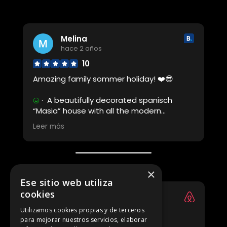
recomendable.
Melina
hace 2 años
n
10
Amazing family sommer holiday! ❤️😎
· A beautifully decorated spanisch
“Masia” house with all the modern
comfort. The garden, the pool and the grill
Leer más
area were fantastic too. And the location
was easy to access with the car and
close by car to a variety of beaches,
restaurant areas and medieval cities.
×
Amazing sommer holidays!!!
Ese sitio web utiliza
· Everything was perfect. And Patricia
cookies
(the manager) was very friendly and
Julie
helped us with any question we had. 👍🏻👍🏻
hace 2 años
Utilizamos cookies propias y de terceros
👍🏻
para mejorar nuestros servicios, elaborar