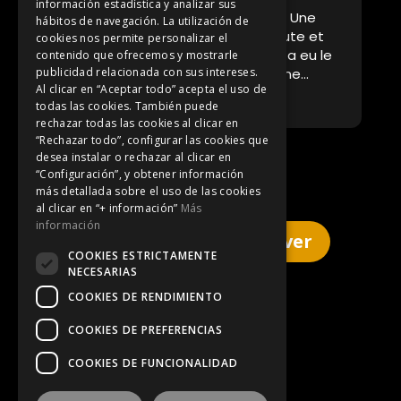
información estadística y analizar sus
Une villa dans un cadre incroyable. Une
T
hábitos de navegación. La utilización de
is
propriétaire au top qui est à l’écoute et
f
cookies nos permite personalizar el
disponible en cas de question. On a eu le
b
contenido que ofrecemos y mostrarle
droit à une visite du domaine et une
t
publicidad relacionada con sus intereses.
Al clicar en “Aceptar todo” acepta el uso de
explication de son projet qui est superbe
n
Leer más
L
todas las cookies. También puede
on a hâte d’y revenir. Nous étions un
rechazar todas las cookies al clicar en
groupe de copine et on a passé un week-
“Rechazar todo”, configurar las cookies que
end féerique. Tout est à proximité à Max
desea instalar o rechazar al clicar en
20 minutes de voiture on est à Lloret Le
“Configuración”, y obtener información
cadre est juste splendide on en a pris
más detallada sobre el uso de las cookies
plein les yeux. En rentrant on a décrit la
al clicar en “+ información”
Más
maison, montrer les photos à nos
información
Cliquez ici pour réserver
compagnons, ils avaient juste une envie
COOKIES ESTRICTAMENTE
de prendre la voiture et d’y aller. On y
NECESARIAS
reviendra à coup sûr !! 🥰
COOKIES DE RENDIMIENTO
Mentions Légales
COOKIES DE PREFERENCIAS
COOKIES DE FUNCIONALIDAD
Respect de la vie privée