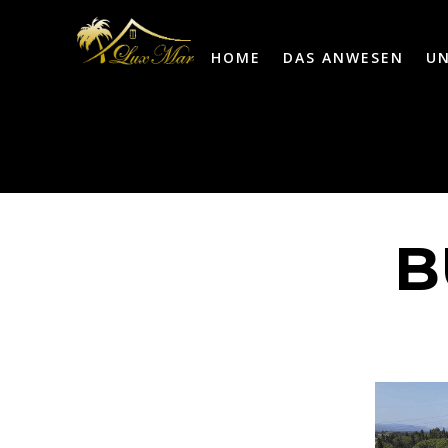
HOME
DAS ANWESEN
U
B