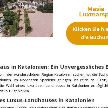
Masia
Luxmars
Klicken Sie hi
die Buchu
us in Katalonien: Ein Unvergessliches E
b in der wunderschönen Region Katalonien suchen, ist die Buch
talonien, im Nordosten Spaniens gelegen, ist reich an Kult
. Die Wahl eines luxuriösen Landhauses in Katalonien ermöglic
laub zu genießen.
es Luxus-Landhauses in Katalonien
etet eine Vielfalt von Landschaften, von den majestätischen B