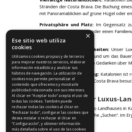
Stränden der Costa Brava. Die Buchung eines 
mit Panoramablicken auf grüne Hügel oder e
Privatsphäre und Platz:
Im Gegensatz zu H
romantischen Kurzurlaub oder einen Familienur
×
macht.
Ese sitio web utiliza
cookies
Erstklassige Annehmlichkeiten:
Unser Luxu
Massagedüsen, ein Wald rund um das Bauern
Utilizamos cookies propias y de terceros
para mejorar nuestros servicios, elaborar
Pool entspannen, ohne sich Gedanken über
información estadística y analizar sus
hábitos de navegación. La utilización de
Erkundung der Umgebung:
Katalonien ist r
cookies nos permite personalizar el
erkunden, die Strände der Costa Brava besu
contenido que ofrecemos y mostrarle
tun und zu entdecken.
publicidad relacionada con sus intereses.
Al clicar en “Aceptar todo” acepta el uso de
So buchen Sie Ihr Luxus-La
todas las cookies. También puede
rechazar todas las cookies al clicar en
Die Buchung unseres Luxus-Landhauses in Kat
“Rechazar todo”, configurar las cookies que
klicken Sie auf die Schaltfläche „Suchen“. Im 
desea instalar o rechazar al clicar en
“Configuración”, y obtener información
Fazit
más detallada sobre el uso de las cookies