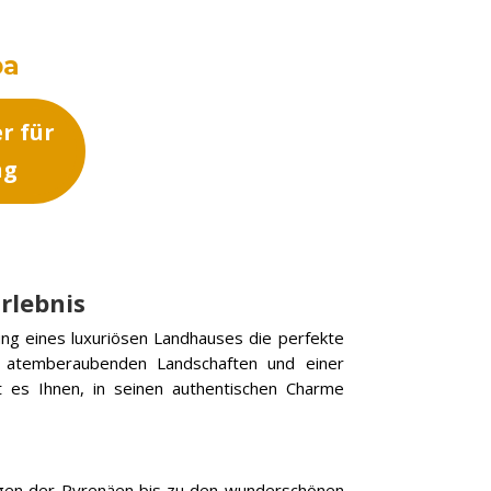
pa
er für
ng
rlebnis
ung eines luxuriösen Landhauses die perfekte
ur, atemberaubenden Landschaften und einer
ht es Ihnen, in seinen authentischen Charme
ergen der Pyrenäen bis zu den wunderschönen