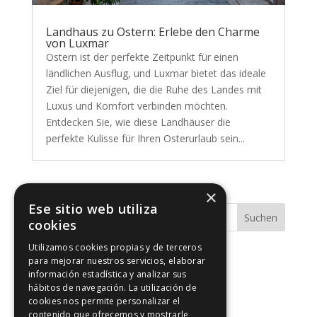
Landhaus zu Ostern: Erlebe den Charme
von Luxmar
Ostern ist der perfekte Zeitpunkt für einen
ländlichen Ausflug, und Luxmar bietet das ideale
Ziel für diejenigen, die die Ruhe des Landes mit
Luxus und Komfort verbinden möchten.
Entdecken Sie, wie diese Landhäuser die
perfekte Kulisse für Ihren Osterurlaub sein...
×
Ese sitio web utiliza
Suchen
cookies
Utilizamos cookies propias y de terceros
para mejorar nuestros servicios, elaborar
Blog-a
información estadística y analizar sus
hábitos de navegación. La utilización de
Formel 1
cookies nos permite personalizar el
Osterferien
contenido que ofrecemos y mostrarle