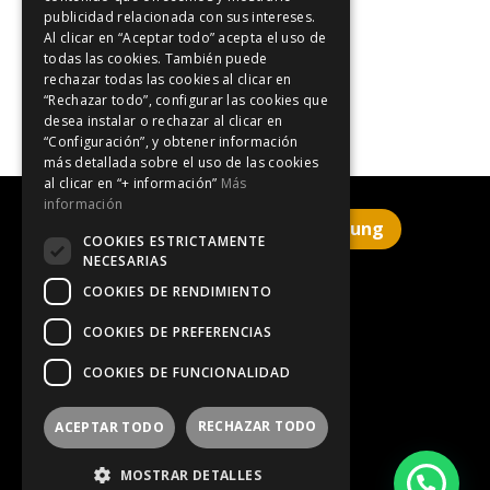
publicidad relacionada con sus intereses.
Veranstaltungen in Katalonien
Al clicar en “Aceptar todo” acepta el uso de
todas las cookies. También puede
rechazar todas las cookies al clicar en
“Rechazar todo”, configurar las cookies que
desea instalar o rechazar al clicar en
“Configuración”, y obtener información
más detallada sobre el uso de las cookies
al clicar en “+ información”
Más
información
Klicken Sie hier für die Buchung
COOKIES ESTRICTAMENTE
NECESARIAS
COOKIES DE RENDIMIENTO
Impressum
COOKIES DE PREFERENCIAS
COOKIES DE FUNCIONALIDAD
Datenschutz
RECHAZAR TODO
ACEPTAR TODO
Informationen zu Cookies
MOSTRAR DETALLES