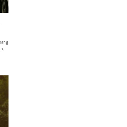
r
nhang
en,