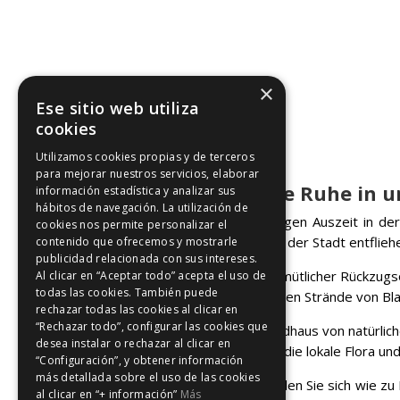
×
Ese sitio web utiliza
cookies
Utilizamos cookies propias y de terceros
para mejorar nuestros servicios, elaborar
Entdecken Sie die Ruhe in 
información estadística y analizar sus
hábitos de navegación. La utilización de
Suchen Sie nach einer ruhigen Auszeit in 
cookies nos permite personalizar el
diejenigen, die dem Trubel der Stadt entflie
contenido que ofrecemos y mostrarle
publicidad relacionada con sus intereses.
Unser Landhaus ist ein gemütlicher Rückzugsor
Al clicar en “Aceptar todo” acepta el uso de
todas las cookies. También puede
in der Nähe der wundervollen Strände von Bl
rechazar todas las cookies al clicar en
“Rechazar todo”, configurar las cookies que
Darüber hinaus ist das Landhaus von natürl
desea instalar o rechazar al clicar en
ist dies der ideale Ort, um die lokale Flora u
“Configuración”, y obtener información
más detallada sobre el uso de las cookies
In unserem Landhaus werden Sie sich wie zu
al clicar en “+ información”
Más