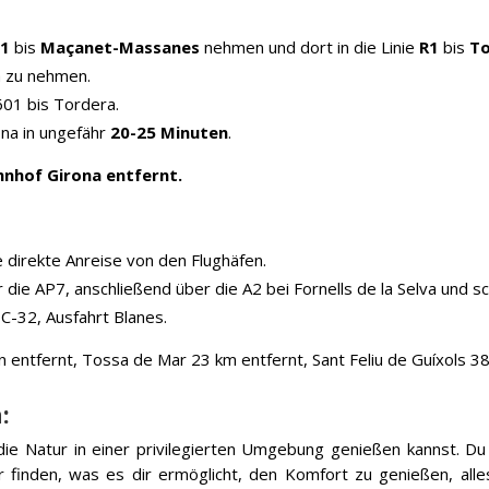
11
bis
Maçanet-Massanes
nehmen und dort in die Linie
R1
bis
T
a zu nehmen.
601 bis Tordera.
na in ungefähr
20-25 Minuten
.
nhof Girona entfernt.
e direkte Anreise von den Flughäfen.
die AP7, anschließend über die A2 bei Fornells de la Selva und schl
C-32, Ausfahrt Blanes.
 entfernt, Tossa de Mar 23 km entfernt, Sant Feliu de Guíxols 38
:
ie Natur in einer privilegierten Umgebung genießen kannst. Du w
finden, was es dir ermöglicht, den Komfort zu genießen, alles