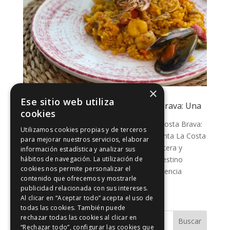
×
Ese sitio web utiliza
Descubre Gastronomía en la Costa Brava: Una
cookies
Experiencia en Semana Santa
Descubre la Exquisita Gastronomía en la Costa Brava:
Utilizamos cookies propias y de terceros
Una Experiencia Inolvidable en Semana Santa La Costa
para mejorar nuestros servicios, elaborar
Brava, con su mezcla única de belleza costera y
información estadística y analizar sus
tradición culinaria, se presenta como un destino
hábitos de navegación. La utilización de
cookies nos permite personalizar el
fascinante para quienes buscan una experiencia
contenido que ofrecemos y mostrarle
gastronómica...
publicidad relacionada con sus intereses.
Al clicar en “Aceptar todo” acepta el uso de
todas las cookies. También puede
rechazar todas las cookies al clicar en
Buscar
“Rechazar todo”, configurar las cookies que