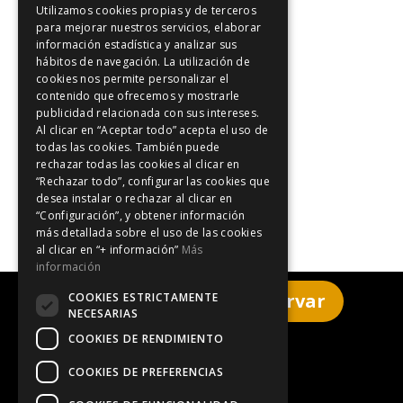
Utilizamos cookies propias y de terceros
Copa América de Vela
para mejorar nuestros servicios, elaborar
información estadística y analizar sus
Eventos en Cataluña
hábitos de navegación. La utilización de
Fórmula 1
cookies nos permite personalizar el
contenido que ofrecemos y mostrarle
Gastronomía de Cataluña
publicidad relacionada con sus intereses.
IRONMAN
Al clicar en “Aceptar todo” acepta el uso de
todas las cookies. También puede
Semana Santa
rechazar todas las cookies al clicar en
Tour de Francia
“Rechazar todo”, configurar las cookies que
desea instalar o rechazar al clicar en
Triatlones
“Configuración”, y obtener información
más detallada sobre el uso de las cookies
al clicar en “+ información”
Más
información
Haz clic aquí para reservar
COOKIES ESTRICTAMENTE
NECESARIAS
COOKIES DE RENDIMIENTO
Aviso legal
COOKIES DE PREFERENCIAS